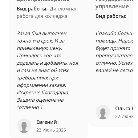
управление
Вид работы:
Дипломная
работа для колледжа
Вид работы:
Заказ был выполнен
Спасибо большое
точно и в срок. И за
помощь. Надеюсь
приемлемую цену.
будет принято
Пришлось кое-что
преподавателем 
доделать и добавить, ноя
отлично. Успехов
и сам не знал об этих
вашей не легкой 
требованиях при
оформлении заказа.
Искренне благодарю.
Защита оценена на
"отлично"!
Ольга Ку
22 Июнь 
Евгений
22 Июнь 2026