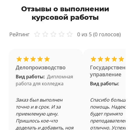
Отзывы о выполнении
курсовой работы
Рейтинг
0
из 5 (
0
голосов)
Делопроизводство
Государственн
управление
Вид работы:
Дипломная
работа для колледжа
Вид работы:
Заказ был выполнен
Спасибо большое
точно и в срок. И за
помощь. Надеюсь
приемлемую цену.
будет принято
Пришлось кое-что
преподавателем 
доделать и добавить, ноя
отлично. Успехов