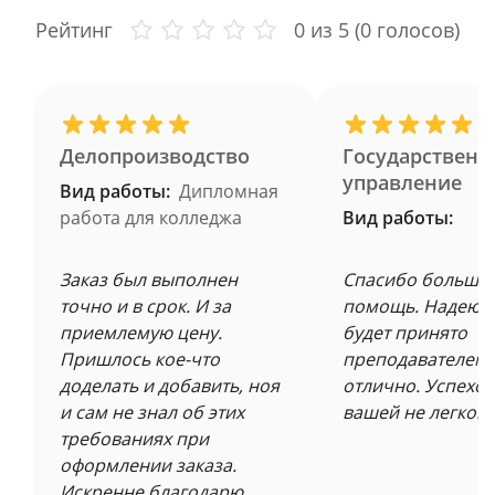
Рейтинг
0
из 5 (
0
голосов)
Делопроизводство
Государственн
управление
Вид работы:
Дипломная
работа для колледжа
Вид работы:
Заказ был выполнен
Спасибо большое
точно и в срок. И за
помощь. Надеюсь
приемлемую цену.
будет принято
Пришлось кое-что
преподавателем 
доделать и добавить, ноя
отлично. Успехов
и сам не знал об этих
вашей не легкой 
требованиях при
оформлении заказа.
Искренне благодарю.