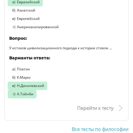
Евразийской
Азиатской
Европейской
Американизированной
Вопрос:
У истоков цивилизационного подхода к истории стояли …
Варианты ответа:
Платон
К.Маркс
Н.Данилевский
А.Тойнби
Перейти к тесту
Все тесты по философии