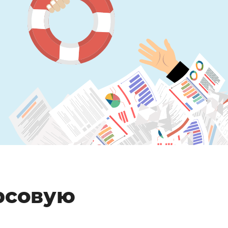
рсовую