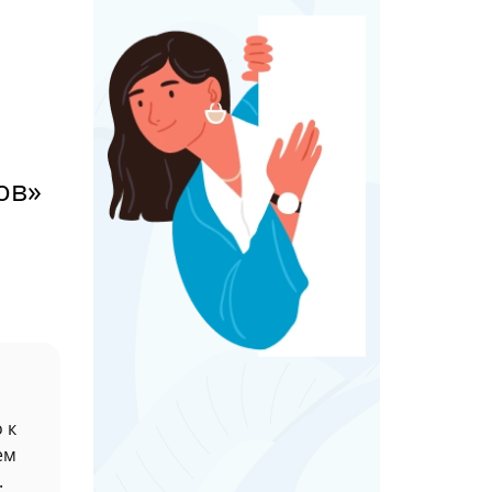
ов»
 к
ем
.