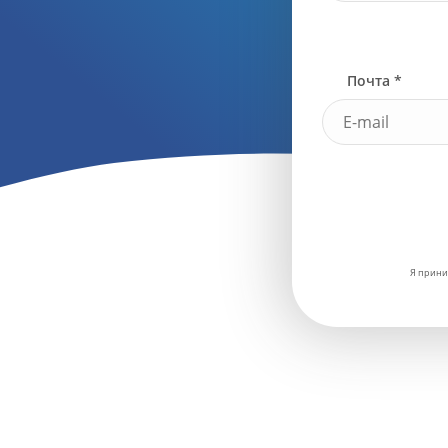
Почта *
Я прини