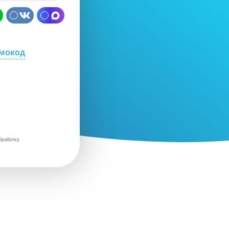
омокод
бработку