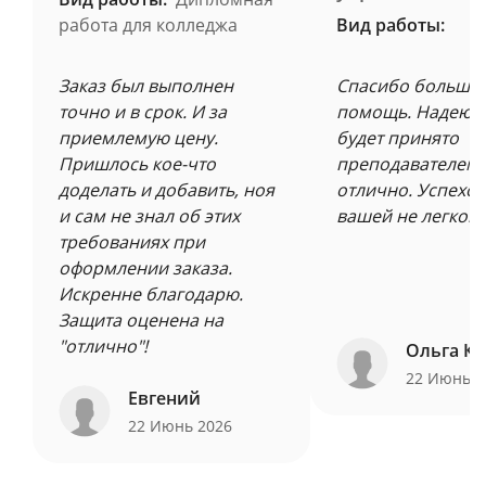
работа для колледжа
Вид работы:
Заказ был выполнен
Спасибо большое
точно и в срок. И за
помощь. Надеюсь
приемлемую цену.
будет принято
Пришлось кое-что
преподавателем 
доделать и добавить, ноя
отлично. Успехов
и сам не знал об этих
вашей не легкой 
требованиях при
оформлении заказа.
Искренне благодарю.
Защита оценена на
"отлично"!
Ольга Ку
22 Июнь 
Евгений
22 Июнь 2026