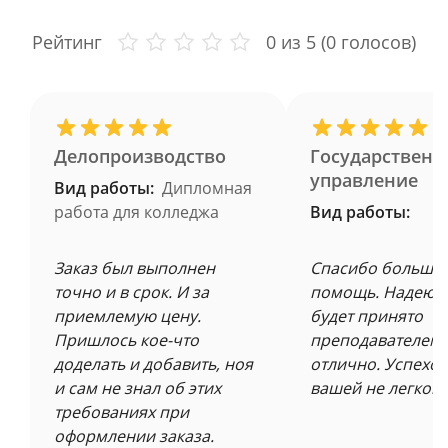
Рейтинг
0
из 5 (
0
голосов)
Делопроизводство
Государственн
управление
Вид работы:
Дипломная
работа для колледжа
Вид работы:
Заказ был выполнен
Спасибо большое
точно и в срок. И за
помощь. Надеюсь
приемлемую цену.
будет принято
Пришлось кое-что
преподавателем 
доделать и добавить, ноя
отлично. Успехов
и сам не знал об этих
вашей не легкой 
требованиях при
оформлении заказа.