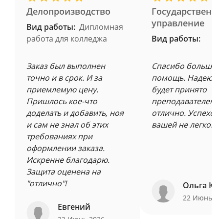
Делопроизводство
Государственн
управление
Вид работы:
Дипломная
работа для колледжа
Вид работы:
Заказ был выполнен
Спасибо большое
точно и в срок. И за
помощь. Надеюсь
приемлемую цену.
будет принято
Пришлось кое-что
преподавателем 
доделать и добавить, ноя
отлично. Успехов
и сам не знал об этих
вашей не легкой 
требованиях при
оформлении заказа.
Искренне благодарю.
Защита оценена на
"отлично"!
Ольга Ку
22 Июнь 
Евгений