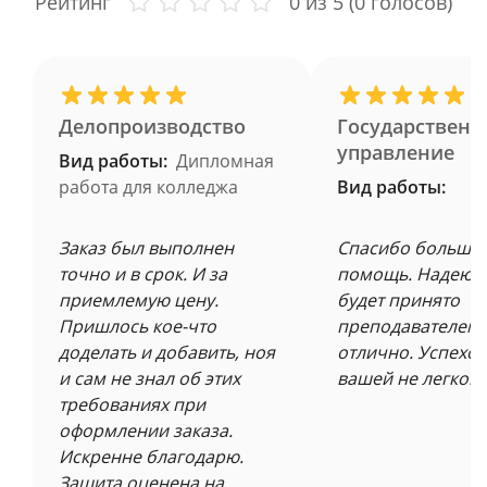
Рейтинг
0
из 5 (
0
голосов)
Делопроизводство
Государственн
управление
Вид работы:
Дипломная
работа для колледжа
Вид работы:
Заказ был выполнен
Спасибо большое
точно и в срок. И за
помощь. Надеюсь
приемлемую цену.
будет принято
Пришлось кое-что
преподавателем 
доделать и добавить, ноя
отлично. Успехов
и сам не знал об этих
вашей не легкой 
требованиях при
оформлении заказа.
Искренне благодарю.
Защита оценена на