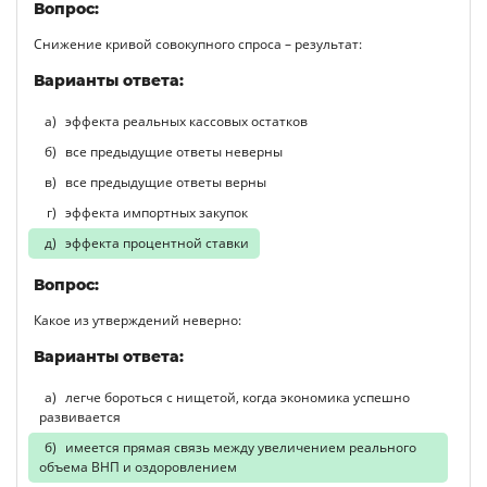
Вопрос:
Снижение кривой совокупного спроса – результат:
Варианты ответа:
эффекта реальных кассовых остатков
все предыдущие ответы неверны
все предыдущие ответы верны
эффекта импортных закупок
эффекта процентной ставки
Вопрос:
Какое из утверждений неверно:
Варианты ответа:
легче бороться с нищетой, когда экономика успешно
развивается
имеется прямая связь между увеличением реального
объема ВНП и оздоровлением