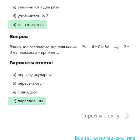
увеличится в два раза
увеличится на 2
не изменится
Вопрос:
Взаимное расположение прямых 4x — 2y — 6 = 0 и 8x — 4y — 2 =
0 на плоскости – прямые …
Варианты ответа:
перпендикулярны
пересекаются
совпадают
параллельны
Перейти к тесту
Все тесты по математике