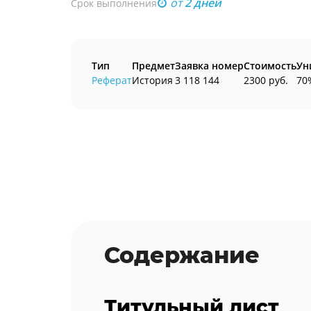
от
2 дней
Срок выполнения
Тип
Предмет
Заявка номер
Стоимость
Ун
Реферат
История
3 118 144
2300 руб.
70
Содержание
Титульный лист