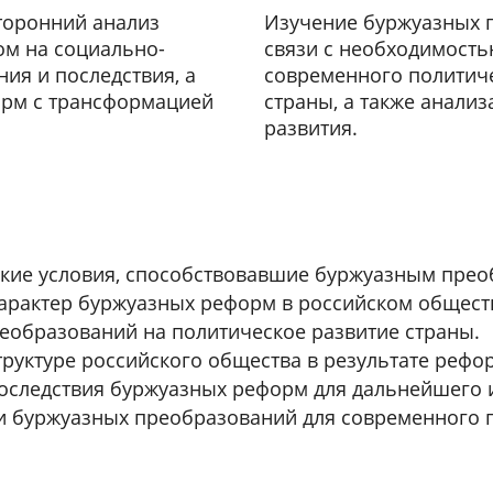
торонний анализ
Изучение буржуазных п
ом на социально-
связи с необходимость
ия и последствия, а
современного политиче
орм с трансформацией
страны, а также анали
развития.
кие условия, способствовавшие буржуазным прео
арактер буржуазных реформ в российском общест
еобразований на политическое развитие страны.
руктуре российского общества в результате рефо
оследствия буржуазных реформ для дальнейшего и
 буржуазных преобразований для современного 