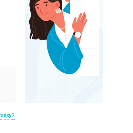
кидку?