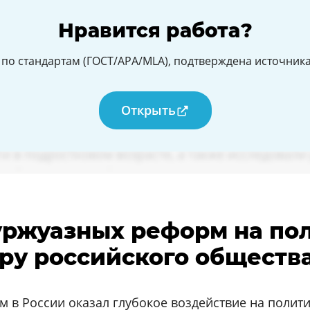
Нравится работа?
по стандартам (ГОСТ/APA/MLA), подтверждена источникам
Открыть
буржуазных реформ на по
уру российского обществ
 в России оказал глубокое воздействие на полит