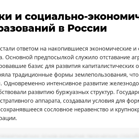
лки и социально-экономи
азований в России
стали ответом на накопившиеся экономические и
ка. Основной предпосылкой служило отставание аг
овавшие базис для развития капиталистических о
аняла традиционные формы землепользования, чт
 Одновременно интенсивное развитие железнодор
бствовали развитию буржуазных структур. Госуда
тративного аппарата, создавали условия для фо
сохранявшееся сословное неравенство и крупнок
рации.