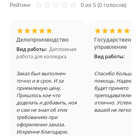
Рейтинг
0
из 5 (
0
голосов)
Делопроизводство
Государственн
управление
Вид работы:
Дипломная
работа для колледжа
Вид работы:
Заказ был выполнен
Спасибо большое
точно и в срок. И за
помощь. Надеюсь
приемлемую цену.
будет принято
Пришлось кое-что
преподавателем 
доделать и добавить, ноя
отлично. Успехов
и сам не знал об этих
вашей не легкой 
требованиях при
оформлении заказа.
Искренне благодарю.