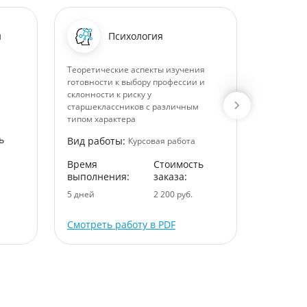
и
Психология
Теоретические аспекты изучения
Проблемы
готовности к выбору профессии и
социальн
склонности к риску у
РФ
старшеклассников с различным
Вид раб
типом характера
ь
Время
Вид работы:
Курсовая работа
выполне
Время
Стоимость
8 дней
выполнения:
заказа:
5 дней
2 200 руб.
Смотреть работу в PDF
Смотрет