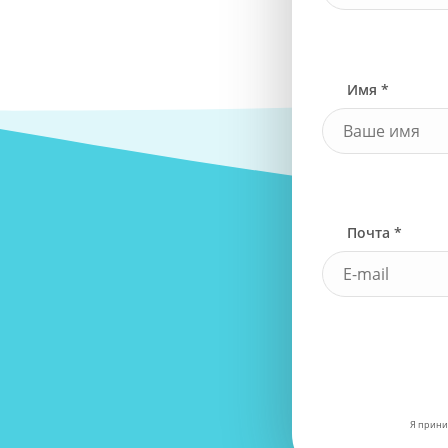
Имя *
Почта *
Я прини