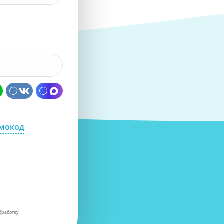
омокод
бработку