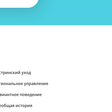
стринский уход
гиональное управление
виантное поведение
еобщая история