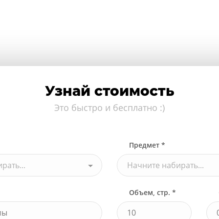
Узнай стоимость
Это быстро и бесплатно :)
Предмет *
рать...
Начните набирать...
Объем, стр. *