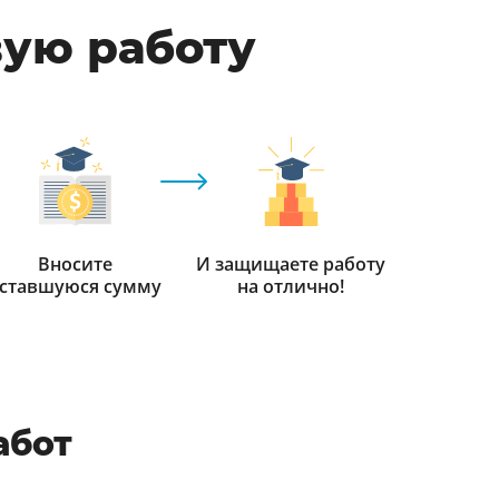
вую работу
Вносите
И защищаете работу
ставшуюся сумму
на отлично!
абот