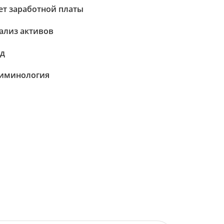
ет заработной платы
ализ активов
д
иминология