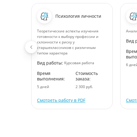
Психология личности
енности
Теоретические аспекты изучения
Анали
готовности к выбору профессии и
Вид 
склонности к риску у
старшеклассников с различным
Врем
ота
типом характера
выпо
ость
Вид работы:
Курсовая работа
6 дне
:
Время
Стоимость
уб.
выполнения:
заказа:
5 дней
2 300 руб.
Смотреть работу в PDF
Смот