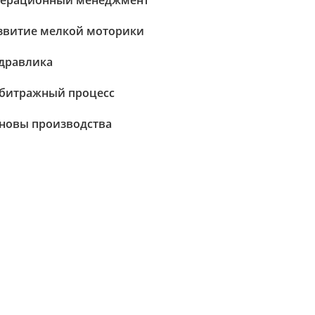
ерационный менеджмент
звитие мелкой моторики
дравлика
битражный процесс
новы производства