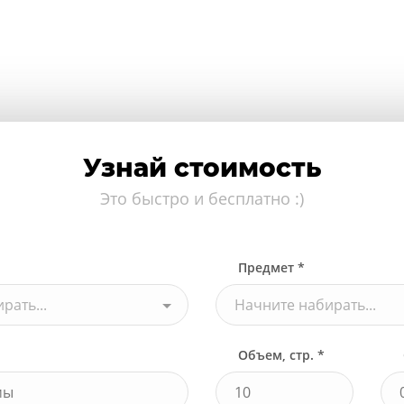
Узнай стоимость
Это быстро и бесплатно :)
Предмет *
рать...
Начните набирать...
Объем, стр. *