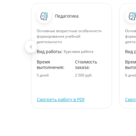
рубежная
Педагогика
уре
Основные возрастные особенности
Основ
формирования учебной
форми
ота
деятельности
деяте
ость
Вид работы:
Вид 
Курсовая работа
:
Время
Стоимость
Врем
уб.
выполнения:
заказа:
выпо
5 дней
2 500 руб.
6 дне
Смотреть работу в PDF
Смот