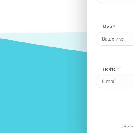
Имя *
Почта *
Я прини