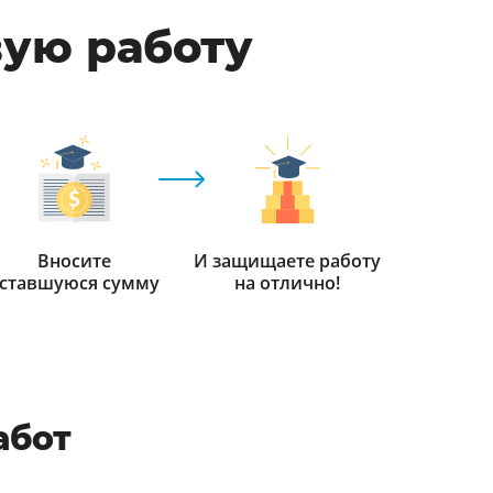
вую работу
Вносите
И защищаете работу
ставшуюся сумму
на отлично!
абот