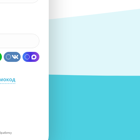
омокод
бработку