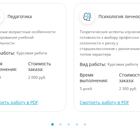
Педагогика
Психология лично
ные возрастные особенности
Теоретические аспекты изучен
рования учебной
готовности к выбору профессии
льности
склонности к риску у
старшеклассников с различным
работы:
Курсовая работа
типом характера
я
Стоимость
Вид работы:
Курсовая работа
лнения:
заказа:
Время
Стоимост
й
2 000 руб.
выполнения:
заказа:
5 дней
2 300 руб.
реть работу в PDF
Смотреть работу в PDF