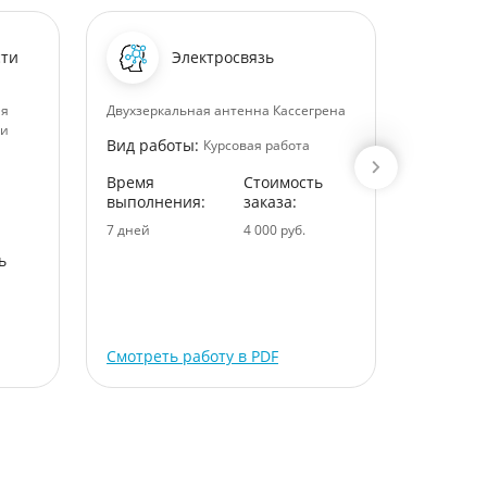
сти
Электросвязь
ия
Двухзеркальная антенна Кассегрена
Основные
 и
предприя
Вид работы:
Курсовая работа
Вид раб
Время
Стоимость
выполнения:
заказа:
Время
выполне
7 дней
4 000 руб.
5 дней
ь
Смотреть работу в PDF
Смотрет