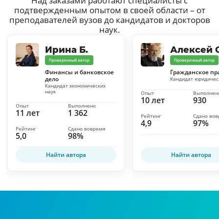
Над заказами работают специалисты с
подтвержденным опытом в своей области – от
преподавателей вузов до кандидатов и докторов
наук.
Ирина Б.
Алексей С
Проверенный автор
Проверенный автор
Финансы и банковское
Гражданское пр
дело
Кандидат юридичес
Кандидат экономических
наук
Опыт
Выполнен
10 лет
930
Опыт
Выполнено
11 лет
1 362
Рейтинг
Сдано во
4,9
97%
Рейтинг
Сдано вовремя
5,0
98%
Найти автора
Найти автора