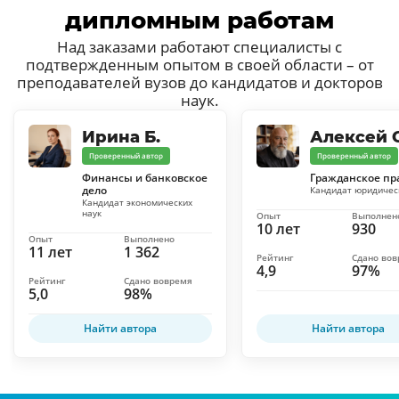
дипломным работам
Над заказами работают специалисты с
подтвержденным опытом в своей области – от
преподавателей вузов до кандидатов и докторов
наук.
Ирина Б.
Алексей С
Проверенный автор
Проверенный автор
Финансы и банковское
Гражданское пр
дело
Кандидат юридичес
Кандидат экономических
наук
Опыт
Выполнен
10 лет
930
Опыт
Выполнено
11 лет
1 362
Рейтинг
Сдано во
4,9
97%
Рейтинг
Сдано вовремя
5,0
98%
Найти автора
Найти автора