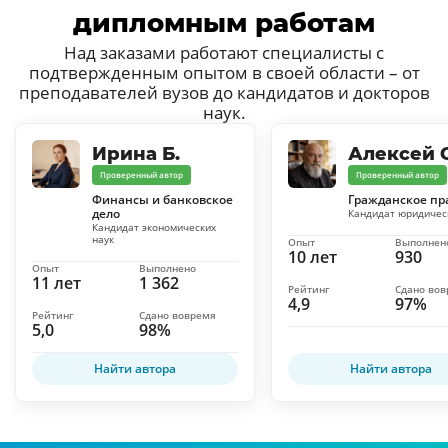
дипломным работам
Над заказами работают специалисты с
подтвержденным опытом в своей области – от
преподавателей вузов до кандидатов и докторов
наук.
Ирина Б.
Алексей С
Проверенный автор
Проверенный автор
Финансы и банковское
Гражданское пр
дело
Кандидат юридичес
Кандидат экономических
наук
Опыт
Выполнен
10 лет
930
Опыт
Выполнено
11 лет
1 362
Рейтинг
Сдано во
4,9
97%
Рейтинг
Сдано вовремя
5,0
98%
Найти автора
Найти автора