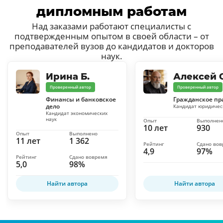
дипломным работам
Над заказами работают специалисты с
подтвержденным опытом в своей области – от
преподавателей вузов до кандидатов и докторов
наук.
Ирина Б.
Алексей С
Проверенный автор
Проверенный автор
Финансы и банковское
Гражданское пр
дело
Кандидат юридичес
Кандидат экономических
наук
Опыт
Выполнен
10 лет
930
Опыт
Выполнено
11 лет
1 362
Рейтинг
Сдано во
4,9
97%
Рейтинг
Сдано вовремя
5,0
98%
Найти автора
Найти автора