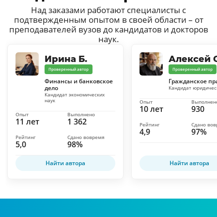
Над заказами работают специалисты с
подтвержденным опытом в своей области – от
преподавателей вузов до кандидатов и докторов
наук.
Ирина Б.
Алексей С
Проверенный автор
Проверенный автор
Финансы и банковское
Гражданское пр
дело
Кандидат юридичес
Кандидат экономических
наук
Опыт
Выполнен
10 лет
930
Опыт
Выполнено
11 лет
1 362
Рейтинг
Сдано во
4,9
97%
Рейтинг
Сдано вовремя
5,0
98%
Найти автора
Найти автора