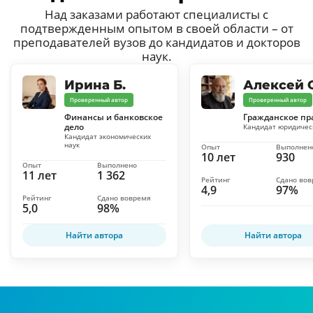
Над заказами работают специалисты с
подтвержденным опытом в своей области – от
преподавателей вузов до кандидатов и докторов
наук.
Ирина Б.
Алексей С
Проверенный автор
Проверенный автор
Финансы и банковское
Гражданское пр
дело
Кандидат юридичес
Кандидат экономических
наук
Опыт
Выполнен
10 лет
930
Опыт
Выполнено
11 лет
1 362
Рейтинг
Сдано во
4,9
97%
Рейтинг
Сдано вовремя
5,0
98%
Найти автора
Найти автора