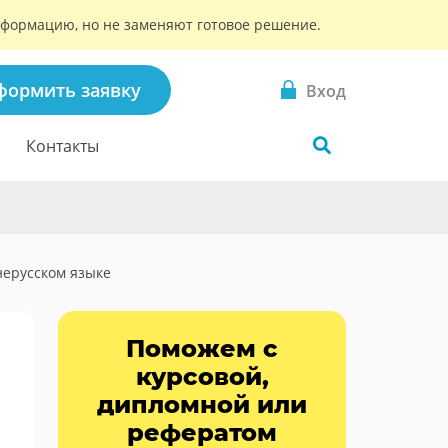
информацию, но не заменяют готовое решение.
формить заявку
Вход
Контакты
нерусском языке
Поможем с
курсовой,
дипломной или
рефератом