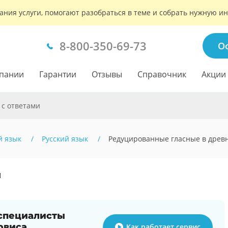
ания услуги, помогают разобраться в теме и собрать нужную 
8-800-350-69-73
О
пании
Гарантии
Отзывы
Справочник
Акции
 с ответами
й язык
Русский язык
Редуцированные гласные в древ
1
 специалисты
рвиса
Как работает сервис