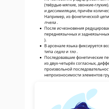
(твёрдые-мягкие, звонкие-глухие
и диссимиляции, причём количе
Например, из фонетической цеп
пчела
.
После исчезновения редуцирован
переднеязычных и заднеязычных с
).
В арсенале языка фиксируется воз
типа
седло
и
тло
.
Последовавшие фонетические п
из двух-четырёх согласных, диф
произвольной последовательност
непроизносимости элементов гр