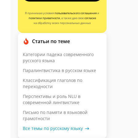
Я принимаю условия
пользовательского соглашения
и
политики приватности
, а также даю свое
согласие
на обработку моих персональных данных
Статьи по теме
Категории падежа современного
русского языка
Паралингвистика в русском языке
Классификация глаголов по
переходности
Перспективы и роль NLU в
современной лингвистике
Письмо по памяти в языковой
грамотности
Все темы по русскому языку