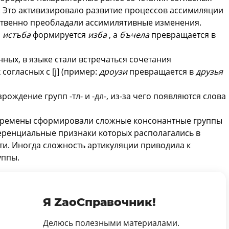
). Это активизировало развитие процессов ассимиляции
ственно преобладали ассимилятивные изменения.
и
истъба
формируется
изба
, а
бъчела
превращается в
ных, в языке стали встречаться сочетания
огласных с [j] (пример:
дроузи
превращается в
друзья
рождение групп -тл- и -дл-, из-за чего появляются слова
еремены сформировали сложные консонантные группы
ференциальные признаки которых располагались в
и. Иногда сложность артикуляции приводила к
уппы.
Я ZaoСправочник!
Делюсь полезными материалами.