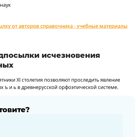
наук
лку от авторов справочника - учебные материалы
едпосылки исчезновения
ных
ники XI столетия позволяют проследить явление
 ъ и ь в древнерусской орфоэпической системе.
товите?