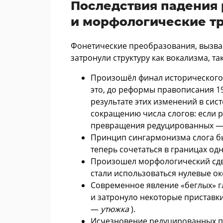
Последствия падения
и морфологические т
Фонетические преобразования, вызва
затронули структуру как вокализма, т
Произошёл финал исторического э
это, до реформы правописания 19
результате этих изменений в сис
сокращению числа слогов: если 
превращения редуцированных 
Принцип сингармонизма слога бы
теперь сочетаться в границах одн
Произошел морфологический сдв
стали использоваться нулевые о
Современное явление «беглых» гл
и затронуло некоторые приставки,
—
утюжка
).
Исчезновение редуцированных п