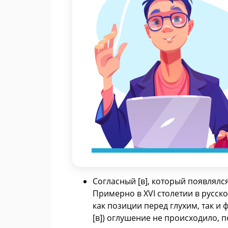
Согласный [в], который появлялс
Примерно в XVI столетии в русск
как позиции перед глухим, так и
[в]) оглушение не происходило,