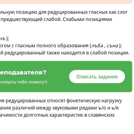
льную позицию для редуцированных гласных как слог
о предшествующий слабой. Слабыми позициями
нъ
);
огом с гласным полного образования (
лъба
,
съна
);
ой редуцированный также находится в слабой позиции.
еподавателя?
Описать задание
сперты тебе помогут!
ия редуцированных относят фонетическую нагрузку
ание различий между звуковыми рядами ъ/о и ь/е
ачимости долготных характеристик в славянских