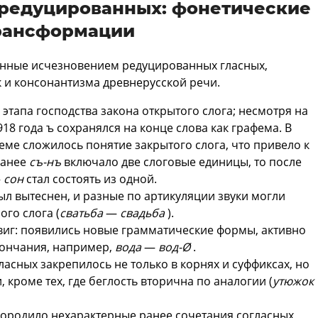
 редуцированных: фонетические
рансформации
нные исчезновением редуцированных гласных,
ак и консонантизма древнерусской речи.
тапа господства закона открытого слога; несмотря на
18 года ъ сохранялся на конце слова как графема. В
теме сложилось понятие закрытого слога, что привело к
ранее
съ-нъ
включало две слоговые единицы, то после
—
сон
стал состоять из одной.
л вытеснен, и разные по артикуляции звуки могли
ого слога (
сватьба
—
свадьба
).
иг: появились новые грамматические формы, активно
кончания, например,
вода
—
вод-Ø
.
асных закрепилось не только в корнях и суффиксах, но
 кроме тех, где беглость вторична по аналогии (
утюжок
ородило нехарактерные ранее сочетания согласных