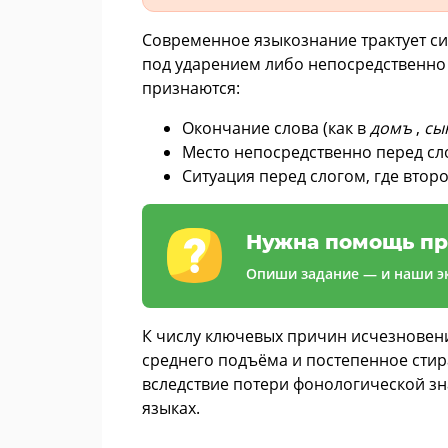
Современное языкознание трактует си
под ударением либо непосредственн
признаются:
Окончание слова (как в
домъ
,
сы
Место непосредственно перед сл
Ситуация перед слогом, где втор
Нужна помощь пр
Опиши задание — и наши эк
К числу ключевых причин исчезновен
среднего подъёма и постепенное стир
вследствие потери фонологической зн
языках.