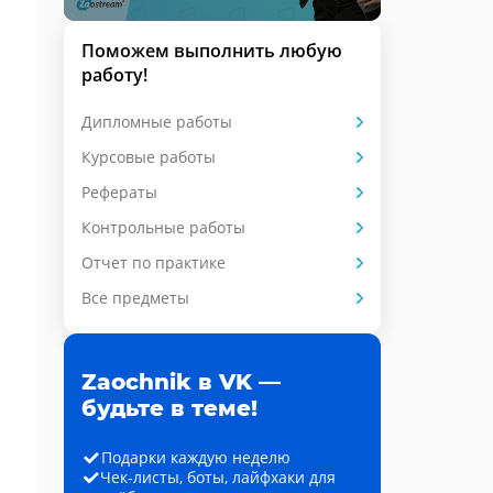
Поможем выполнить любую
работу!
Дипломные работы
Курсовые работы
Рефераты
Контрольные работы
Отчет по практике
Все предметы
Zaochnik в VK —
будьте в теме!
Подарки каждую неделю
Чек-листы, боты, лайфхаки для