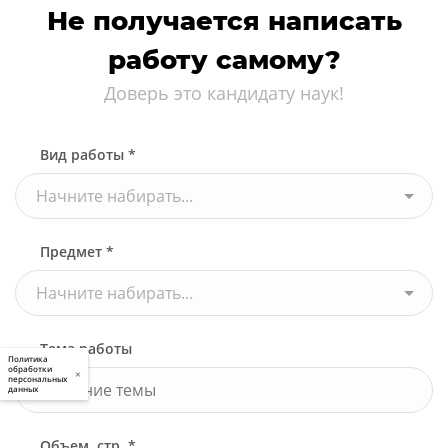
Не получается написать
работу самому?
Доверь это кандидату наук!
Вид работы *
Начните набирать...
Предмет *
Начните набирать...
Тема работы
Политика
обработки
×
персональных
данных
Объем, стр. *