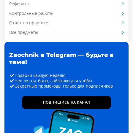
Рефераты
Контрольные работы
Отчет по практике
Все предметы
Zaochnik в Telegram — будьте в
теме!
Подарки каждую неделю
Чек-листы, боты, лайфхаки для учёбы
Секретные промокоды только для подписчиков
ПОДПИШИСЬ НА КАНАЛ