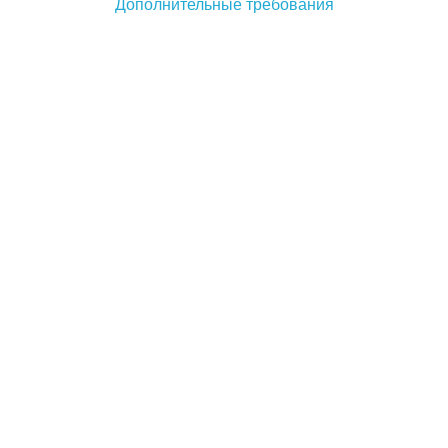
Дополнительные требования
Имя *
Телефон *
Связаться через
Почта *
У меня есть промокод