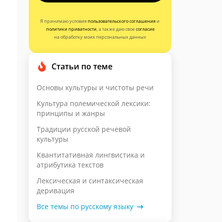
Я принимаю условия
пользовательского соглашения
и
политики приватности
, а также даю свое
согласие
на обработку моих персональных данных
Статьи по теме
Основы культуры и чистоты речи
Культура полемической лексики:
принципы и жанры
Традиции русской речевой
культуры
Квантитативная лингвистика и
атрибутика текстов
Лексическая и синтаксическая
деривация
Все темы по русскому языку