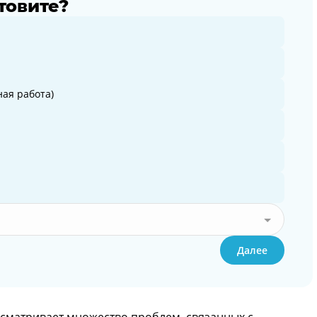
товите?
ая работа)
Далее
сматривает множество проблем, связанных с