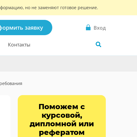
информацию, но не заменяют готовое решение.
формить заявку
Вход
Контакты
требования
Поможем с
курсовой,
дипломной или
рефератом