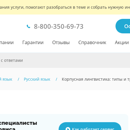
ания услуги, помогают разобраться в теме и собрать нужную 
8-800-350-69-73
О
пании
Гарантии
Отзывы
Справочник
Акции
 с ответами
й язык
Русский язык
Корпусная лингвистика: типы и 
 специалисты
рвиса
Как работает сервис