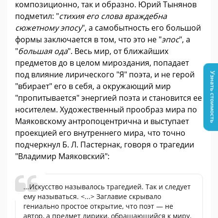
композиционно, так и образно. Юрий Тынянов
подметил: "
стихия его слова враждебна
сюжетному эпосу
", а самобытность его большой
формы заключается в том, что это не "
эпос
", а
"
большая ода
". Весь мир, от ближайших
предметов до в целом мироздания, попадает
под влияние лирического "Я" поэта, и не герой
Узнать стоимость
"вбирает" его в себя, а окружающий мир
"пропитывается" энергией поэта и становится ее
носителем. Художественный прообраз мира по
Маяковскому антропоцентрична и выступает
проекцией его внутреннего мира, что точно
подчеркнул Б. Л. Пастернак, говоря о трагедии
"Владимир Маяковский":
...Искусство называлось трагедией. Так и следует
ему называться. <...> Заглавие скрывало
гениально простое открытие, что поэт — не
автор, а предмет лирики, обращающийся к миру.