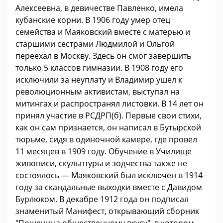
Алексеевна, в девичестве Павленко, имела
кубанские корни. В 1906 году умер отец
семейства и Маяковский вместе с матерью и
старшими сестрами Людмилой и Ольгой
переехал в Москву. Здесь он смог завершить
только 5 классов гимназии. В 1908 году его
исключили за неуплату и Владимир ушел к
революционным активистам, выступал на
митингах и распространял листовки. В 14 лет он
принял участие в РСДРП(б). Первые свои стихи,
как он сам признается, он написал в Бутырской
тюрьме, сидя в одиночной камере, где провел
11 месяцев в 1909 году. Обучение в Училище
живописи, скульптуры и зодчества также не
состоялось — Маяковский был исключен в 1914
году за скандальные выходки вместе с Давидом
Бурлюком. В декабре 1912 года он подписал
знаменитый Манифест, открывающий сборник
"Пощечина общественному вкусу", в котором