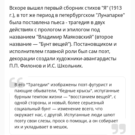
Вскоре вышел первый сборник стихов "Я" (1913
г.), в тот же период в петербургском "Лунапарке"
была поставлена пьеса - трагедия в двух
действиях с прологом и эпилогом под
названием "Владимир Маяковский" (второе
название — "Бунт вещей"). Постановщиком и
исполнителем главной роли был сам поэт,
декорации создали художники-авангардисты
П.П. Филонов и И.С. Школьник.
В его "Трагедии" изображены поэт-футурист и
пающие обыватели, "бедные крысы", испуганные
бурным темпом жизни — "восстанием вещей", с
одной стороны, и новый, более серьезный
социальный бунт — изменение всего, что
окружает нас, с другой. Испуганные люди шлют
поэту свои слезы, прося о помощи, а он собирает
их и укладывает в мешок,