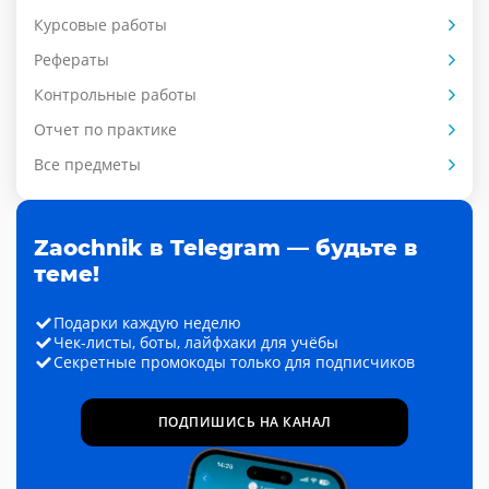
Курсовые работы
Рефераты
Контрольные работы
Отчет по практике
Все предметы
Zaochnik в Telegram — будьте в
теме!
Подарки каждую неделю
Чек-листы, боты, лайфхаки для учёбы
Секретные промокоды только для подписчиков
ПОДПИШИСЬ НА КАНАЛ