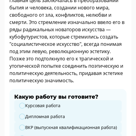
главная цель заключалась в преобразовании
бытия и человека, создании нового мира,
свободного от зла, конфликтов, нелюбви и
смерти. Это стремление изначально ввело его в
ряды радикальных новаторов искусства —
кубофутуристов, которые стремились создать
"социалистическое искусство", всегда понимая
под этим левую, революционную эстетику.
Позже это подтолкнуло его к трагической и
утопической попытке соединить поэтическую и
политическую деятельность, придавая эстетике
политическую значимость.
Какую работу вы готовите?
Какую работу вы готовите?
Курсовая работа
Дипломная работа
ВКР (выпускная квалификационная работа)