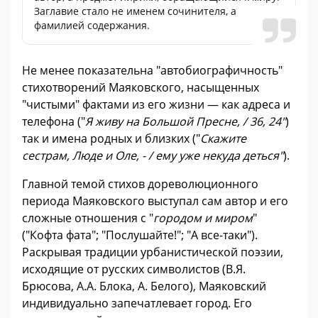
Заглавие стало не именем сочинителя, а
фамилией содержания.
Не менее показательна "автобиографичность"
стихотворений Маяковского, насыщенных
"чистыми" фактами из его жизни — как адреса и
телефона ("
Я живу на Большой Пресне, / 36, 24"
)
так и имена родных и близких ("
Скажите
сестрам, Люде и Оле, - / ему уже некуда деться"
).
Главной темой стихов дореволюционного
периода Маяковского выступал сам автор и его
сложные отношения с "
городом и миром
"
("Кофта фата"; "Послушайте!"; "А все-таки").
Раскрывая традиции урбанистической поэзии,
исходящие от русских символистов (В.Я.
Брюсова, А.А. Блока, А. Белого), Маяковский
индивидуально запечатлевает город. Его