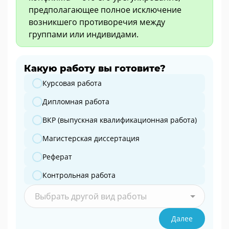
предполагающее полное исключение
возникшего противоречия между
группами или индивидами.
Какую работу вы готовите?
Какую работу вы готовите?
Курсовая работа
Дипломная работа
ВКР (выпускная квалификационная работа)
Магистерская диссертация
Реферат
Контрольная работа
Выбрать другой вид работы
Далее