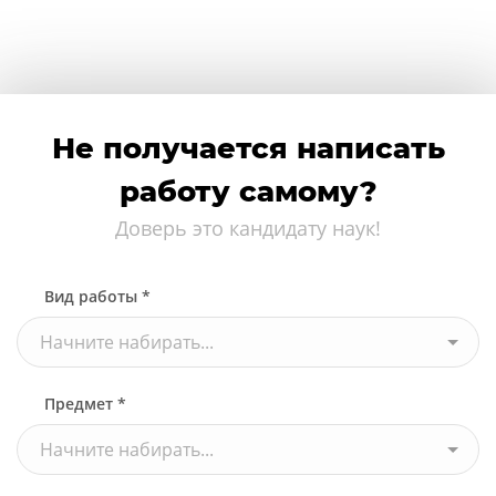
Не получается написать
работу самому?
Доверь это кандидату наук!
Вид работы *
Начните набирать...
Предмет *
Начните набирать...