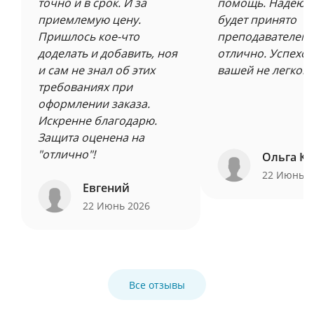
точно и в срок. И за
помощь. Надеюсь
приемлемую цену.
будет принято
Пришлось кое-что
преподавателем 
доделать и добавить, ноя
отлично. Успехов
и сам не знал об этих
вашей не легкой 
требованиях при
оформлении заказа.
Искренне благодарю.
Защита оценена на
"отлично"!
Ольга Ку
22 Июнь 
Евгений
22 Июнь 2026
Все отзывы