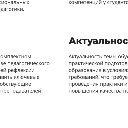
сиональных
компетенций у студент
дагогики.
Актуальнос
 комплексном
Актуальность темы об
изе педагогического
практической подгото
щей рефлексии
образования в услови
явить ключевые
требований, что требу
особствующие
проведения практики и
 преподавателей
повышения качества пе