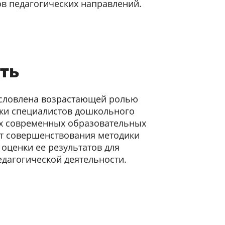
ов педагогических направлений.
ть
условлена возрастающей ролью
вки специалистов дошкольного
ях современных образовательных
ет совершенствования методики
 оценки ее результатов для
дагогической деятельности.