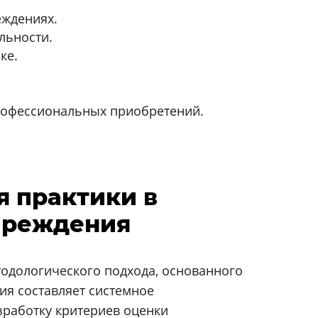
еждениях.
льности.
ке.
профессиональных приобретений.
я практики в
учреждения
одологического подхода, основанного
ия составляет системное
зработку критериев оценки