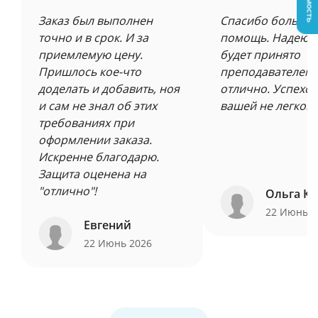
Заказ был выполнен
Спасибо большое
точно и в срок. И за
помощь. Надеюсь
приемлемую цену.
будет принято
Пришлось кое-что
преподавателем 
доделать и добавить, ноя
отлично. Успехов
и сам не знал об этих
вашей не легкой 
требованиях при
оформлении заказа.
Искренне благодарю.
Защита оценена на
"отлично"!
Ольга Ку
22 Июнь 
Евгений
22 Июнь 2026