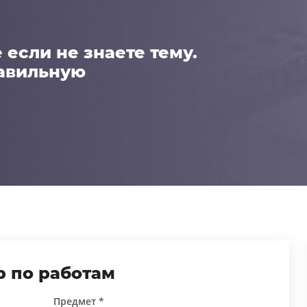
если не знаете тему.
авильную
 по работам
Предмет *