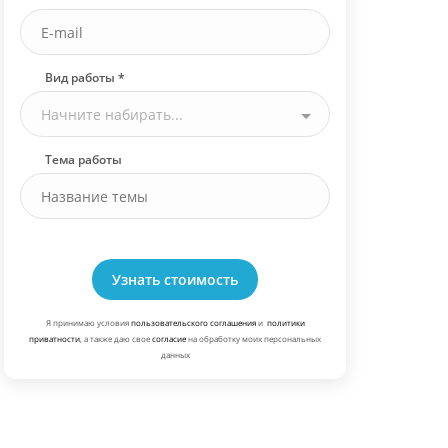
Вид работы *
Начните набирать...
Тема работы
Узнать стоимость
Я принимаю условия
пользовательского соглашения
и
политики
приватности
, а также даю свое
согласие
на обработку моих персональных
данных