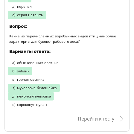
перепел
серая неясыть
Вопрос:
Какие из перечисленных воробьиных видов птиц наиболее
характерны для буково-грабового леса?
Варианты ответа:
обыкновенная овсянка
зяблик
горная овсянка
мухоловка-белошейка
пеночка-теньковка
сорокопут-жулан
Перейти к тесту