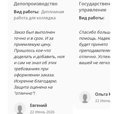
Делопроизводство
Государственн
управление
Вид работы:
Дипломная
работа для колледжа
Вид работы:
Заказ был выполнен
Спасибо большое
точно и в срок. И за
помощь. Надеюсь
приемлемую цену.
будет принято
Пришлось кое-что
преподавателем 
доделать и добавить, ноя
отлично. Успехов
и сам не знал об этих
вашей не легкой 
требованиях при
оформлении заказа.
Искренне благодарю.
Защита оценена на
"отлично"!
Ольга Ку
22 Июнь 
Евгений
22 Июнь 2026