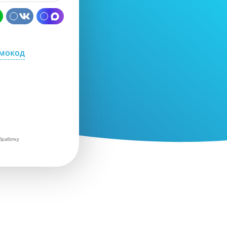
омокод
бработку