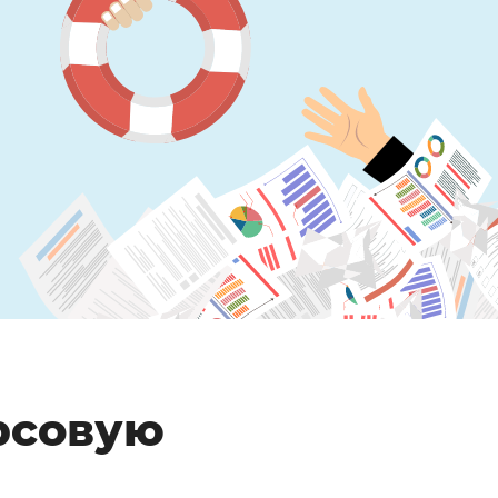
рсовую