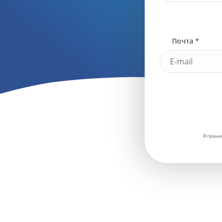
Почта *
Я прини