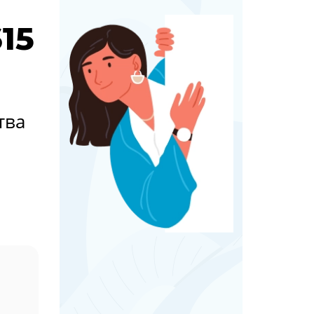
15
тва