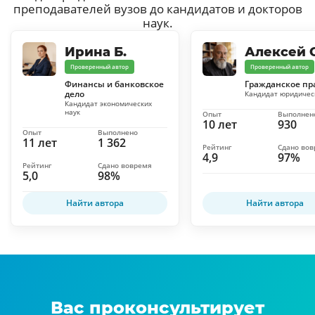
преподавателей вузов до кандидатов и докторов
наук.
Ирина Б.
Алексей С
Проверенный автор
Проверенный автор
Финансы и банковское
Гражданское пр
дело
Кандидат юридичес
Кандидат экономических
наук
Опыт
Выполнен
10 лет
930
Опыт
Выполнено
11 лет
1 362
Рейтинг
Сдано во
4,9
97%
Рейтинг
Сдано вовремя
5,0
98%
Найти автора
Найти автора
Вас проконсультирует