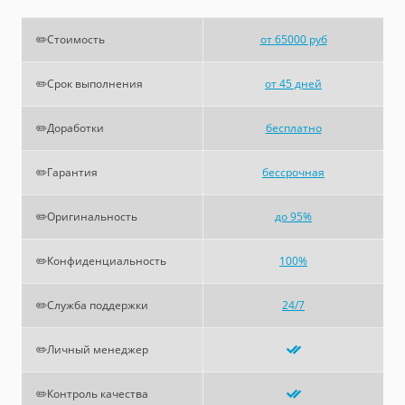
✏️Стоимость
от 65000 руб
✏️Срок выполнения
от 45 дней
✏️Доработки
бесплатно
✏️Гарантия
бессрочная
✏️Оригинальность
до 95%
✏️Конфиденциальность
100%
✏️Служба поддержки
24/7
✏️Личный менеджер
✏️Контроль качества